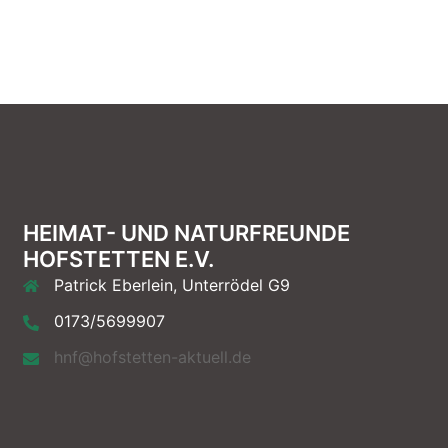
HEIMAT- UND NATURFREUNDE
HOFSTETTEN E.V.
Patrick Eberlein, Unterrödel G9
0173/5699907
hnf@hofstetten-aktuell.de