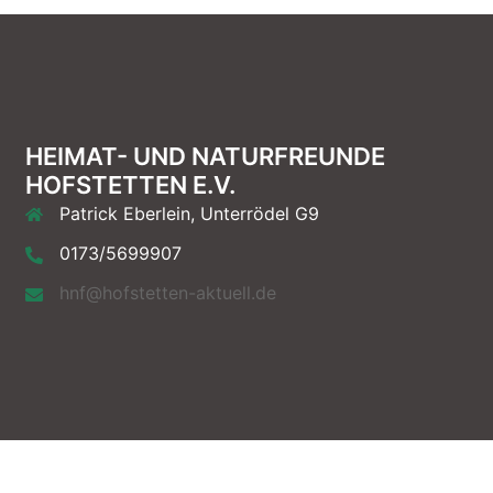
HEIMAT- UND NATURFREUNDE
HOFSTETTEN E.V.
Patrick Eberlein, Unterrödel G9
0173/5699907
hnf@hofstetten-aktuell.de
e.V.. Stolz präsentiert von