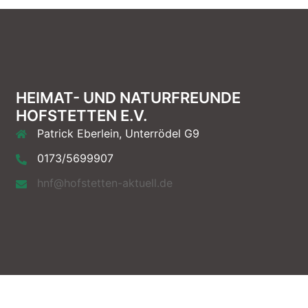
HEIMAT- UND NATURFREUNDE
HOFSTETTEN E.V.
Patrick Eberlein, Unterrödel G9
0173/5699907
hnf@hofstetten-aktuell.de
e.V.. Stolz präsentiert von